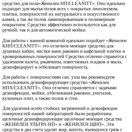
средство для пола«Женилен НП/CLEANITT». Оно идеально
подходит для мытья полов всех с покрытых линолеумом,
плитки, поверхностей их натурального и искусственного
камня, а так же полов ламинированным и полимерным
покрытием. Средство эффективно используется как для
ручной, так и для автоматической мойки.
Для работы с ванной комнатой идеально подойдет «Женилен
КНП/CLEANITT»- это отличное моющее средство для
душевых кабин, чистки ванн раковин и кафельной плитки и
хромированных поверхностей Средство отлично справится с
удалением налета, ржавчины, известковых осадков и мыла,
дезинфицирует и отбеливает поверхность.
Для работы с поверхностями сан. узла мы рекомендуем
использовать дезинфицирующее средство «Женилен
НПХ/CLEANITT». Оно отлично справляется с задачами
дезинфекции, мойки, отбеливания раковин, унитазов,
кухонных плит, а также полов и стен.
Для удаления особо стойких загрязнений и дезинфекции
поверхностей нашей лабораторией были разработаны
щелочные дезинфицирующие щелочные моющие средства
«ЖЕНИЛЕН УЛЬТРА-НП» и «ЖЕНИЛЕН ЩНП». Эти
средства в два счета удалят жир, копоть, въевшуюся грязь с