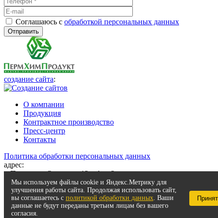
Соглашаюсь с
обработкой персональных данных
создание сайта
:
О компании
Продукция
Контрактное производство
Пресс-центр
Контакты
Политика обработки персональных данных
адрес:
г. Пермь, ул. Осинская 13, офис 2
телефон:
8 (342) 200 99 01
Мы используем файлы cookie и Яндекс.Метрику для
улучшения работы сайта. Продолжая использовать сайт,
e-mail:
kei2@chemy.ru
вы соглашаетесь с
политикой обработки данных
. Ваши
Принят
данные не будут переданы третьим лицам без вашего
согласия.
id="bx_3485106786_411"